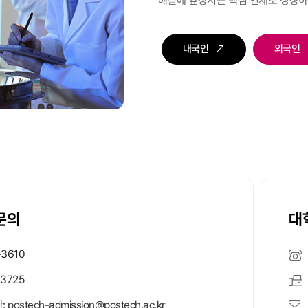
해결에 앞장서는 핵심 인재로 성장하
내국인
외국인
문의
대
–3610
-3725
학
: postech-admission@postech.ac.kr