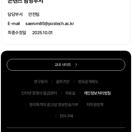
콘텐츠 담당부서
담당부서
안전팀
E-mail
saerom85@postech.ac.kr
최종수정일
2025.10.01
교내 사이트
연구윤리
옴부즈만
정보공개제도
인터넷 증명서 발급센터
자료실
개인정보처리방침
영리목적의 광고성 정보전송거부
저작권정책
전자구매