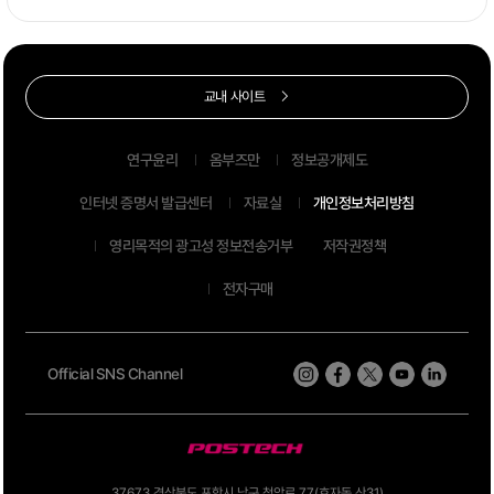
교내 사이트
연구윤리
옴부즈만
정보공개제도
인터넷 증명서 발급센터
자료실
개인정보처리방침
영리목적의 광고성 정보전송거부
저작권정책
전자구매
Official SNS Channel
37673 경상북도 포항시 남구 청암로 77(효자동 산31)