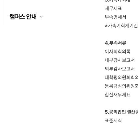
재무제표
캠퍼스 안내
부속명세서
※가속기회계기간: 2
4.
부속서류
이사회회의록
내부감사보고서
외부감사보고서
대학평의원회회
등록금심의위원
합산재무제표
5.공익법인 결산
표준서식