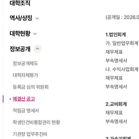
대학조직
(공개일 : 2026.0
역사/상징
대학현황
1.
법인회계
가. 일반업무회계
정보공개
재무제표
부속명세서
정보공개제도
나. 수익사업회계
대학자체평가
재무제표
부속명세서
등록금 심의 위원회
예결산 공고
2.
교비회계
적립금 명세서
재무제표
부속명세서
학생인건비통합관리 현황
기관장 업무추진비
3.
가속기회계