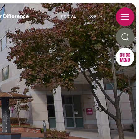
r Difference
PORTAL
KOR
QUICK
MENU