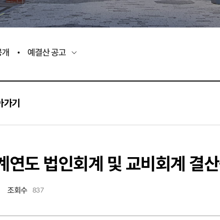
공개
예결산 공고
아가기
회계연도 법인회계 및 교비회계 결
조회수
837