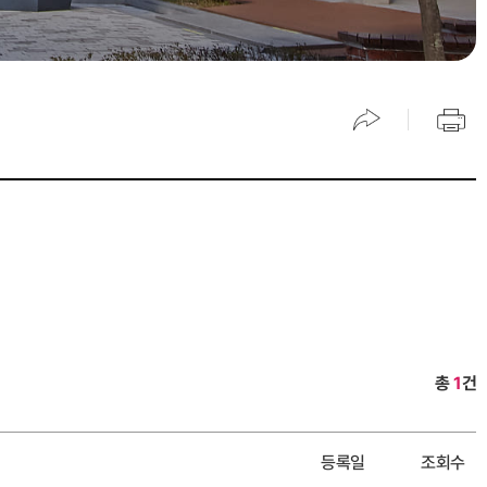
총
1
건
등록일
조회수