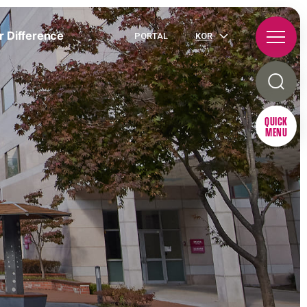
r Difference
PORTAL
KOR
QUICK
MENU