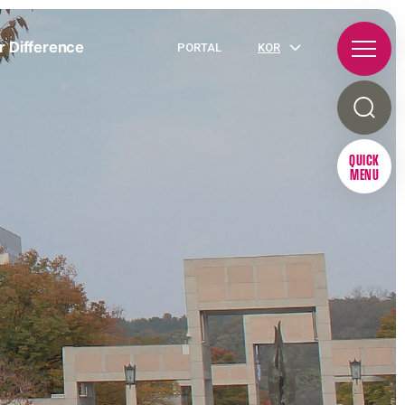
r Difference
PORTAL
KOR
QUICK
MENU
R