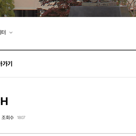
레터
아가기
CH
조회수
1807