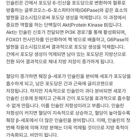
인슐린은 간에서 포도당 6-인산을 포도당으로 변환하여 혈류로
방출하는 글루코오스-6-포스파타아제(G6Pase)와 같은 효소의
발현을 감소시킴으로써 포도당 생성을 억제합니다. 이 과정에서
중요한 역할을 하는 단백질이 Akt(Protein Kinase B)입니다.
Akt는 인슐린 신호가 전달되면 PI3K 경로
7
를 통해 활성화되며,
FOXO1 전사인자를 인산화하여 핵 밖으로 배출하고, G6Pase의
발현을 감소시킴으로써 결과적으로 포도당 생성을 억제합니다.
간에서 포도당 생성이 억제되면 남아 있는 포도당은 지방산으로
전환 되어 결과적으로 체내 지방 저장이 증가하게 됩니다.
혈당이 증가하면 췌장 β-세포가 인슐린을 분비해 세포가 포도당을
흡수하게 되고, 남은 포도당은 간과 근육에 글리코젠으로
저장됩니다. 하지만 지속적으로 인슐린이 과다 분비되면 세포가
인슐린 신호에 둔해지고 근육과 간이 포도당을 효과적으로 흡수할
수 없게 만듭니다. 이를 인슐린 저항성이라고 부릅니다. 인슐린
저항성이 커지면 혈당이 지속적으로 상승하고, 혈당이 높아질수록
췌장 β-세포에서 더 많은 인슐린을 분비합니다. 이때, 인슐린의 첫
번째 작용에 의해 지방 분해는 더욱 억제될 것이므로 지방 축적이
가속화되고, 비만이 됩니다.