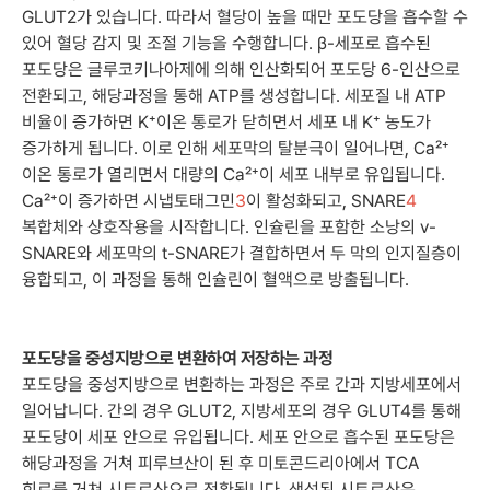
GLUT2가 있습니다. 따라서 혈당이 높을 때만 포도당을 흡수할 수
있어 혈당 감지 및 조절 기능을 수행합니다. β-세포로 흡수된
포도당은 글루코키나아제에 의해 인산화되어 포도당 6-인산으로
전환되고, 해당과정을 통해 ATP를 생성합니다. 세포질 내 ATP
비율이 증가하면 K⁺이온 통로가 닫히면서 세포 내 K⁺ 농도가
증가하게 됩니다. 이로 인해 세포막의 탈분극이 일어나면, Ca²⁺
이온 통로가 열리면서 대량의 Ca²⁺이 세포 내부로 유입됩니다.
Ca²⁺이 증가하면 시냅토태그민
3
이 활성화되고, SNARE
4
복합체와 상호작용을 시작합니다. 인슐린을 포함한 소낭의 v-
SNARE와 세포막의 t-SNARE가 결합하면서 두 막의 인지질층이
융합되고, 이 과정을 통해 인슐린이 혈액으로 방출됩니다.
포도당을 중성지방으로 변환하여 저장하는 과정
포도당을 중성지방으로 변환하는 과정은 주로 간과 지방세포에서
일어납니다. 간의 경우 GLUT2, 지방세포의 경우 GLUT4를 통해
포도당이 세포 안으로 유입됩니다. 세포 안으로 흡수된 포도당은
해당과정을 거쳐 피루브산이 된 후 미토콘드리아에서 TCA
회로를 거쳐 시트르산으로 전환됩니다. 생성된 시트르산은