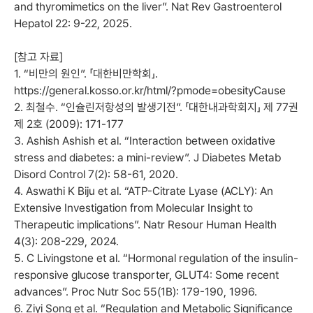
and thyromimetics on the liver”. Nat Rev Gastroenterol
Hepatol 22: 9-22, 2025.
[참고 자료]
1. “비만의 원인”. 「대한비만학회」.
https://general.kosso.or.kr/html/?pmode=obesityCause
2. 최철수. “인슐린저항성의 발생기전”. 「대한내과학회지」 제 77권
제 2호 (2009): 171-177
3. Ashish Ashish et al. “Interaction between oxidative
stress and diabetes: a mini-review”. J Diabetes Metab
Disord Control 7(2): 58-61, 2020.
4. Aswathi K Biju et al. “ATP-Citrate Lyase (ACLY): An
Extensive Investigation from Molecular Insight to
Therapeutic implications”. Natr Resour Human Health
4(3): 208-229, 2024.
5. C Livingstone et al. “Hormonal regulation of the insulin-
responsive glucose transporter, GLUT4: Some recent
advances”. Proc Nutr Soc 55(1B): 179-190, 1996.
6. Ziyi Song et al. “Regulation and Metabolic Significance