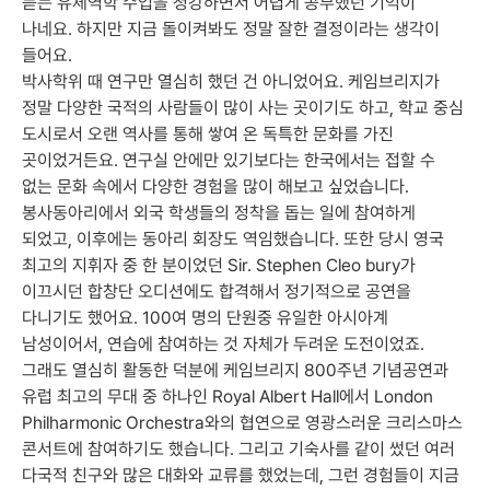
듣는 유체역학 수업을 청강하면서 어렵게 공부했던 기억이
나네요. 하지만 지금 돌이켜봐도 정말 잘한 결정이라는 생각이
들어요.
박사학위 때 연구만 열심히 했던 건 아니었어요. 케임브리지가
정말 다양한 국적의 사람들이 많이 사는 곳이기도 하고, 학교 중심
도시로서 오랜 역사를 통해 쌓여 온 독특한 문화를 가진
곳이었거든요. 연구실 안에만 있기보다는 한국에서는 접할 수
없는 문화 속에서 다양한 경험을 많이 해보고 싶었습니다.
봉사동아리에서 외국 학생들의 정착을 돕는 일에 참여하게
되었고, 이후에는 동아리 회장도 역임했습니다. 또한 당시 영국
최고의 지휘자 중 한 분이었던 Sir. Stephen Cleo bury가
이끄시던 합창단 오디션에도 합격해서 정기적으로 공연을
다니기도 했어요. 100여 명의 단원중 유일한 아시아계
남성이어서, 연습에 참여하는 것 자체가 두려운 도전이었죠.
그래도 열심히 활동한 덕분에 케임브리지 800주년 기념공연과
유럽 최고의 무대 중 하나인 Royal Albert Hall에서 London
Philharmonic Orchestra와의 협연으로 영광스러운 크리스마스
콘서트에 참여하기도 했습니다. 그리고 기숙사를 같이 썼던 여러
다국적 친구와 많은 대화와 교류를 했었는데, 그런 경험들이 지금