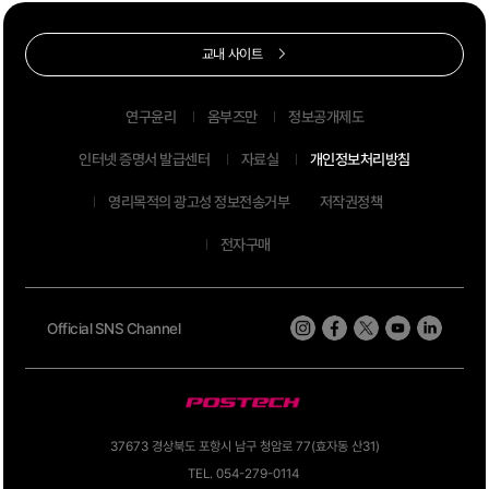
교내 사이트
연구윤리
옴부즈만
정보공개제도
인터넷 증명서 발급센터
자료실
개인정보처리방침
영리목적의 광고성 정보전송거부
저작권정책
전자구매
Official SNS Channel
37673 경상북도 포항시 남구 청암로 77(효자동 산31)
TEL. 054-279-0114