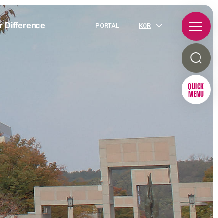
r Difference
PORTAL
KOR
QUICK
MENU
R