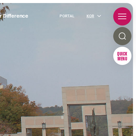
r Difference
PORTAL
KOR
QUICK
MENU
R