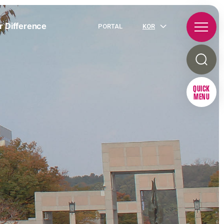
r Difference
PORTAL
KOR
QUICK
MENU
R