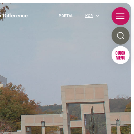
r Difference
PORTAL
KOR
QUICK
MENU
R