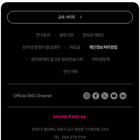
교내 사이트
연구윤리
옴부즈만
정보공개제도
인터넷 증명서 발급센터
자료실
개인정보처리방침
영리목적의 광고성 정보전송거부
저작권정책
전자구매
Official SNS Channel
37673 경상북도 포항시 남구 청암로 77(효자동 산31)
TEL. 054-279-0114