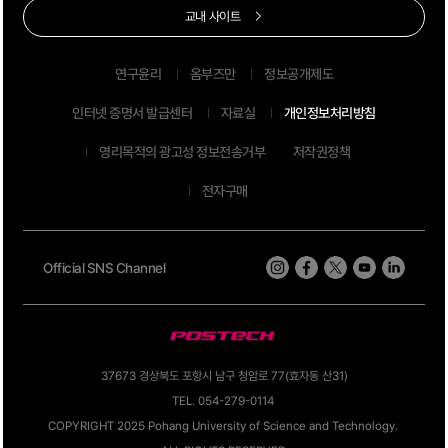
교내 사이트
연구윤리
옴부즈만
정보공개제도
인터넷 증명서 발급센터
자료실
개인정보처리방침
영리목적의 광고성 정보전송거부
저작권정책
전자구매
Official SNS Channel
37673 경상북도 포항시 남구 청암로 77(효자동 산31)
TEL. 054-279-0114
COPYRIGHT 2025 Pohang University of Science and Technology.