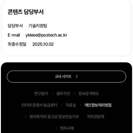
콘텐츠 담당부서
담당부서
기술지원팀
E-mail
ykleee@postech.ac.kr
최종수정일
2025.10.02
교내 사이트
연구윤리
옴부즈만
정보공개제도
인터넷 증명서 발급센터
자료실
개인정보처리방침
영리목적의 광고성 정보전송거부
저작권정책
전자구매