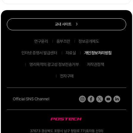
교내 사이트
연구윤리
옴부즈만
정보공개제도
인터넷 증명서 발급센터
자료실
개인정보처리방침
영리목적의 광고성 정보전송거부
저작권정책
전자구매
Official SNS Channel
37673 경상북도 포항시 남구 청암로 77(효자동 산31)