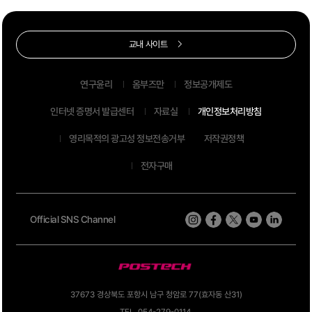
교내 사이트
연구윤리
옴부즈만
정보공개제도
인터넷 증명서 발급센터
자료실
개인정보처리방침
영리목적의 광고성 정보전송거부
저작권정책
전자구매
Official SNS Channel
37673 경상북도 포항시 남구 청암로 77(효자동 산31)