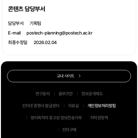
콘텐츠 담당부서
담당부서
기획팀
E-mail
postech-planning@postech.ac.kr
최종수정일
2026.02.04
교내 사이트
연구윤리
옴부즈만
정보공개제도
인터넷 증명서 발급센터
자료실
개인정보처리방침
영리목적의 광고성 정보전송거부
저작권정책
전자구매