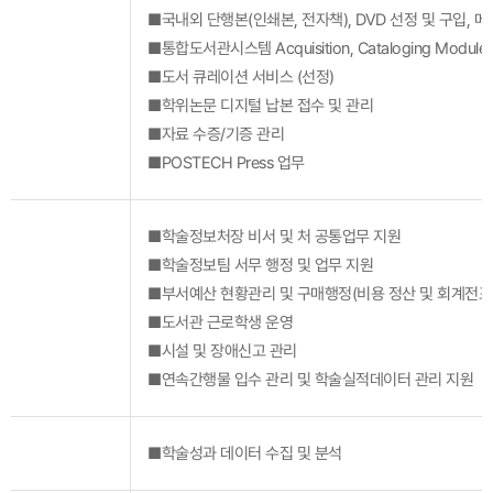
■국내외 단행본(인쇄본, 전자책), DVD 선정 및 구입, 
■통합도서관시스템 Acquisition, Cataloging Module
■도서 큐레이션 서비스 (선정)
■학위논문 디지털 납본 접수 및 관리
■자료 수증/기증 관리
■POSTECH Press 업무
■학술정보처장 비서 및 처 공통업무 지원
■학술정보팀 서무 행정 및 업무 지원
■부서예산 현황관리 및 구매행정(비용 정산 및 회계전표
■도서관 근로학생 운영
■시설 및 장애신고 관리
■연속간행물 입수 관리 및 학술실적데이터 관리 지원
■학술성과 데이터 수집 및 분석