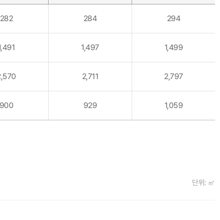
282
284
294
1,491
1,497
1,499
2,570
2,711
2,797
900
929
1,059
단위: ㎡