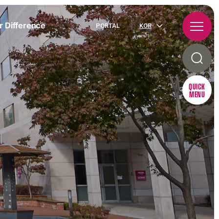
r Difference
PORTAL
KOR
QUICK
MENU