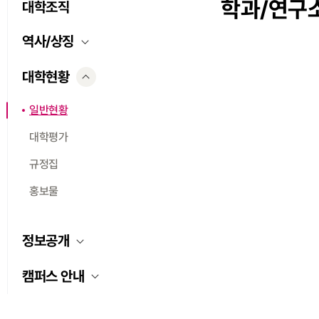
학과/연구
대학조직
역사/상징
대학현황
일반현황
대학평가
규정집
홍보물
정보공개
캠퍼스 안내