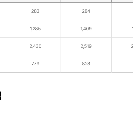
283
284
1,285
1,409
2,430
2,519
779
828
적