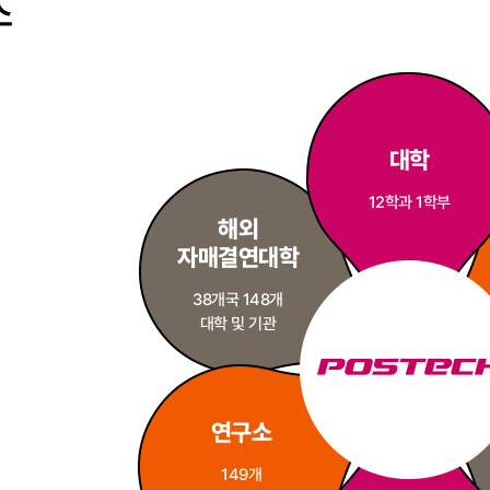
소
대학
12학과 1학부
해외
자매결연대학
38개국 148개
대학 및 기관
연구소
149개