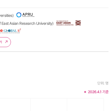
rsities)
t Asian Research University)
가기
단위: 명
2026.4.1 기준